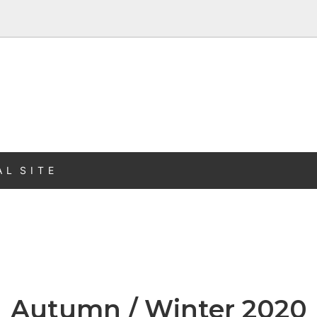
A L S I T E
Autumn / Winter 2020