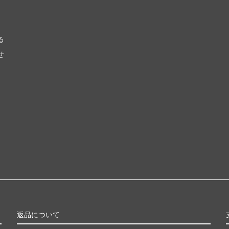
る
せ
返品について