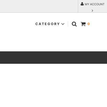
MY ACCOUNT
C A T E G O R Y
0