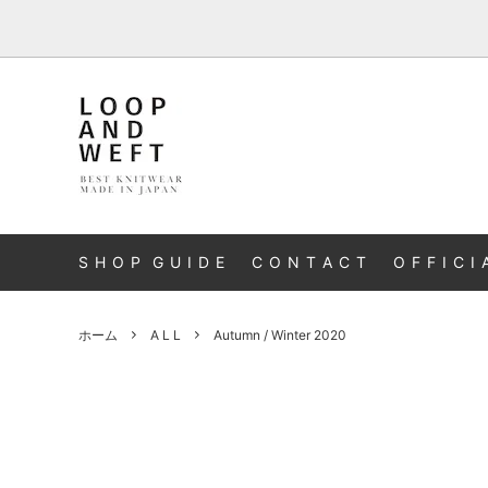
A L L
S H O P G U I D E
C O N T A C T
O F F I C I 
ホーム
A L L
Autumn / Winter 2020