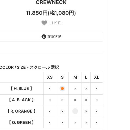
CREWNECK
11,880円(税1,080円)
L I K E
在庫状況
【 H. BLUE 】
SOLD OUT
×
COLOR / SIZE - スクロール 選択
【 A. BLACK 】
XS
S
M
L
XL
SOLD OUT
×
【 H. BLUE 】
×
×
×
×
【 R. ORANGE 】
SOLD OUT
【 A. BLACK 】
×
×
×
×
×
×
【 R. ORANGE 】
×
×
×
×
【 O. GREEN 】
SOLD OUT
×
【 O. GREEN 】
×
×
×
×
×