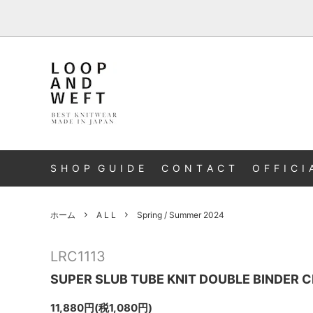
A L L
S H O P G U I D E
C O N T A C T
O F F I C I 
ホーム
A L L
Spring / Summer 2024
LRC1113
SUPER SLUB TUBE KNIT DOUBLE BINDER
11,880円(税1,080円)