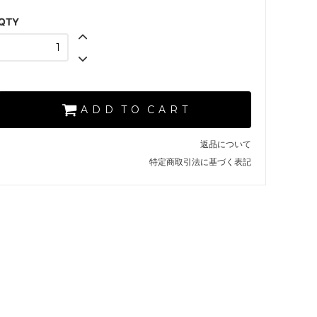
【 H. BLUE 】
QTY
【 A. BLACK 】
SOLD OUT
×
【 R. ORANGE 】
SOLD OUT
×
A D D T O C A R T
【 O. GREEN 】
SOLD OUT
×
返品について
特定商取引法に基づく表記
【 H. BLUE 】
SOLD OUT
×
【 A. BLACK 】
SOLD OUT
×
【 R. ORANGE 】
【 O. GREEN 】
SOLD OUT
×