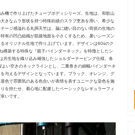
編み機で作り上げたチューブボディシリーズ。生地は、和歌山
の大きなムラ形状を持つ特殊紡績のスラブ杢糸を用い、希少な
ンテージ感溢れる丸胴天竺は、脇に縫い目のない筒状の生地の
、特有の凹凸組織が肌接地面を小さくするため、暑いシーズン
るオリジナル生地で作り上げています。デザインは60sのク
ね構築する特殊な『親子バインダーネック』を特徴としたシ
は共生地を織り込み補強したショルダーテーピング仕様。各
程よい空きのネックラインとし、二重巻きの細幅バインダーネ
象を与えるデザインとなっています。ブラック、オレンジ、グ
年退色で雰囲気のある色合いが表情を表すユニークな染色を施
とりを持たせ、着心地に配慮したベーシックなレギュラーフィ
ば幸いです。