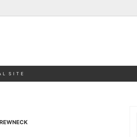
A L S I T E
 CREWNECK