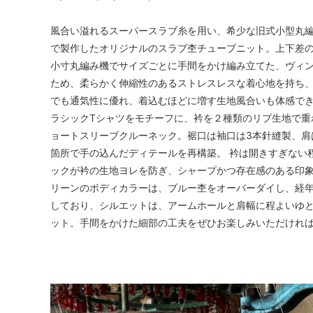
風合い溢れるスーパースラブ糸を用い、希少な旧式小型丸
で製作したオリジナルのスラブ杢チューブニット。上下差
小寸丸編み機でサイズごとに手間をかけ編み立てた、ヴィ
ため、柔らかく伸縮性のあるストレスレスな着心地を持ち
でも通気性に優れ、着込むほどに増す生地風合いも体感でき
ラシックTシャツをモチーフに、衿を２種類のリブ生地で重
ョートスリーブクルーネック。裾口は袖口は3本針縫製、肩
箇所で手の込んだディテールを再構築。 衿は開きすぎない
ックが衿の生地ヨレを防ぎ、シャープかつ存在感のある印
リーンのボディカラーは、ブルー杢をオーバーダイし、経
しており、シルエットは、アームホールと肩幅に程よいゆ
ット。手間をかけた細部の工夫をぜひお楽しみいただけれ