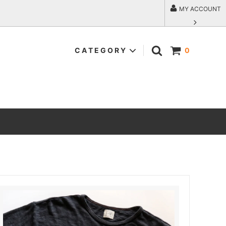
MY ACCOUNT
C A T E G O R Y
0