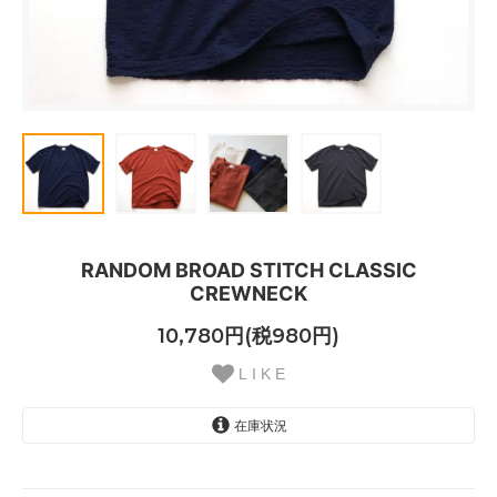
RANDOM BROAD STITCH CLASSIC
CREWNECK
10,780円(税980円)
L I K E
在庫状況
【V.IVORY】