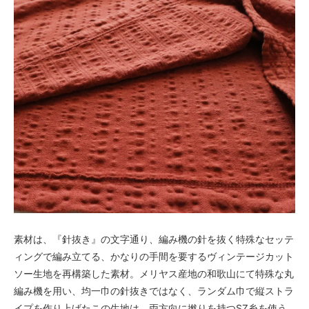
素材は、『針抜き』の文字通り、編み機の針を抜く特殊なセッテ
ィングで編み立てる、かなりの手間を要するヴィンテージカット
ソー生地を再構築した素材。メリヤス産地の和歌山にて特殊な丸
編み機を用い、均一巾の針抜きではなく、ランダム巾で縦ストラ
イプを作り上げたこの生地は、両方向に撚りを持つSZ糸を使う