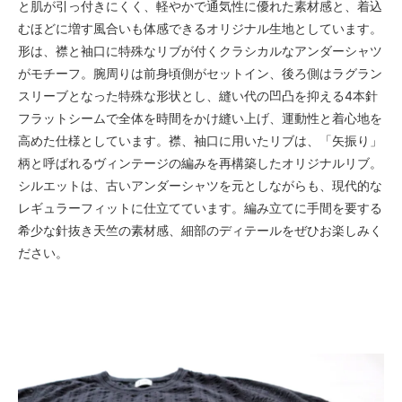
と肌が引っ付きにくく、軽やかで通気性に優れた素材感と、着込
SOLD OUT
×
むほどに増す風合いも体感できるオリジナル生地としています。
形は、襟と袖口に特殊なリブが付くクラシカルなアンダーシャツ
【D.CHERRY】
SOLD OUT
がモチーフ。腕周りは前身頃側がセットイン、後ろ側はラグラン
×
スリーブとなった特殊な形状とし、縫い代の凹凸を抑える4本針
【V.IVORY】
フラットシームで全体を時間をかけ縫い上げ、運動性と着心地を
SOLD OUT
×
高めた仕様としています。襟、袖口に用いたリブは、「矢振り」
柄と呼ばれるヴィンテージの編みを再構築したオリジナルリブ。
【A.BLACK】
SOLD OUT
シルエットは、古いアンダーシャツを元としながらも、現代的な
×
レギュラーフィットに仕立てています。編み立てに手間を要する
【D.NVY】
希少な針抜き天竺の素材感、細部のディテールをぜひお楽しみく
SOLD OUT
ださい。
×
【D.CHERRY】