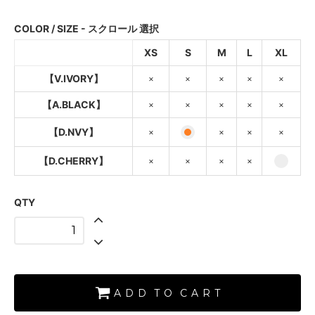
SOLD OUT
×
COLOR / SIZE - スクロール 選択
【A.BLACK】
XS
S
M
L
XL
SOLD OUT
×
【V.IVORY】
×
×
×
×
×
【D.NVY】
SOLD OUT
【A.BLACK】
×
×
×
×
×
×
【D.NVY】
×
×
×
×
【D.CHERRY】
SOLD OUT
×
【D.CHERRY】
×
×
×
×
【V.IVORY】
SOLD OUT
QTY
×
【A.BLACK】
SOLD OUT
×
【D.NVY】
A D D T O C A R T
【D.CHERRY】
SOLD OUT