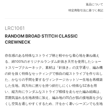
×
返品について
特定商取引法に基づく表記
【V.IVORY】
SOLD OUT
×
【A.BLACK】
LRC1061
SOLD OUT
×
RANDOM BROAD STITCH CLASSIC
CREWNECK
【D.NVY】
SOLD OUT
×
存在感のある特殊なストライプ柄と軽やかな着心地を兼ね備え
【D.CHERRY】
る、綿100%のオリジナルランダム針抜き天竺を使用したショー
SOLD OUT
×
トスリーブクルーネック。素材は『針抜き』の文字通り、編み機
の針を抜く特殊なセッティングで独自の縦ストライプを作り出し
【V.IVORY】
SOLD OUT
た、かなりの手間を要するヴィンテージカットソー生地を再構築
×
した生地。両方向に撚りを持つ斜行しにくい特殊なSZ糸を用
【A.BLACK】
い、縦方向にランダムなストライプ模様を走らせた編み組織は、
SOLD OUT
雰囲気溢れる生地表情に加え、編み地の凹凸が肌の接地面を少な
×
くし空気を通しやすくするため、汗をかく暑いシーズンでも生地
【D.NVY】