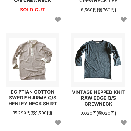
Q/S CREWNECK
CREWNECK TEE
SOLD OUT
8,360円(税760円)
EGIPTIAN COTTON
VINTAGE NEPPED KNIT
SWEDISH ARMY Q/S
RAW EDGE Q/S
HENLEY NECK SHIRT
CREWNECK
15,290円(税1,390円)
9,020円(税820円)