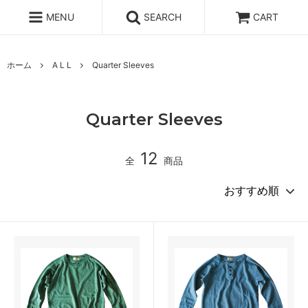
MENU
SEARCH
CART
ホーム
A L L
Quarter Sleeves
Quarter Sleeves
12
全
商品